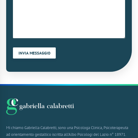
Mi chiamo Gabriella Calabretti, sono una Psicologa Clinica, Psicoterapeuta
ad orientamento gestaltico iscritta all’Albo Psicologi del Lazio n° 18971.