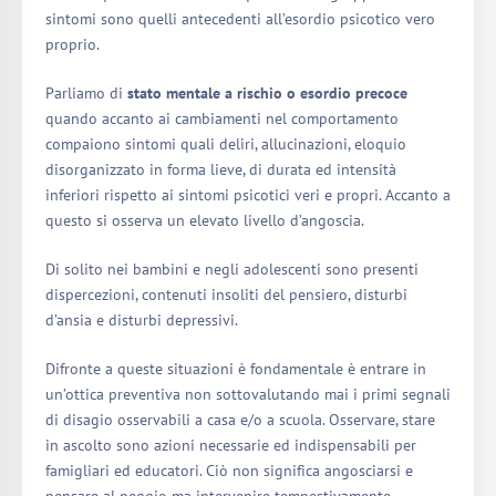
sintomi sono quelli antecedenti all’esordio psicotico vero
proprio.
Parliamo di
stato mentale a rischio o esordio precoce
quando accanto ai cambiamenti nel comportamento
compaiono sintomi quali deliri, allucinazioni, eloquio
disorganizzato in forma lieve, di durata ed intensità
inferiori rispetto ai sintomi psicotici veri e propri. Accanto a
questo si osserva un elevato livello d’angoscia.
Di solito nei bambini e negli adolescenti sono presenti
dispercezioni, contenuti insoliti del pensiero, disturbi
d’ansia e disturbi depressivi.
Difronte a queste situazioni è fondamentale è entrare in
un’ottica preventiva non sottovalutando mai i primi segnali
di disagio osservabili a casa e/o a scuola. Osservare, stare
in ascolto sono azioni necessarie ed indispensabili per
famigliari ed educatori. Ciò non significa angosciarsi e
pensare al peggio ma intervenire tempestivamente,