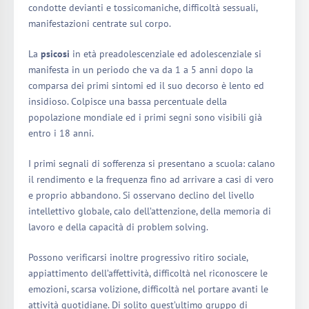
condotte devianti e tossicomaniche, difficoltà sessuali,
manifestazioni centrate sul corpo.
La
psicosi
in età preadolescenziale ed adolescenziale si
manifesta in un periodo che va da 1 a 5 anni dopo la
comparsa dei primi sintomi ed il suo decorso è lento ed
insidioso. Colpisce una bassa percentuale della
popolazione mondiale ed i primi segni sono visibili già
entro i 18 anni.
I primi segnali di sofferenza si presentano a scuola: calano
il rendimento e la frequenza fino ad arrivare a casi di vero
e proprio abbandono. Si osservano declino del livello
intellettivo globale, calo dell’attenzione, della memoria di
lavoro e della capacità di problem solving.
Possono verificarsi inoltre progressivo ritiro sociale,
appiattimento dell’affettività, difficoltà nel riconoscere le
emozioni, scarsa volizione, difficoltà nel portare avanti le
attività quotidiane. Di solito quest’ultimo gruppo di