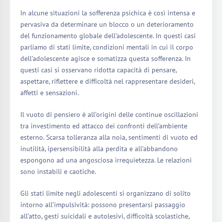
In alcune situazioni la sofferenza psichica è così intensa e
pervasiva da determinare un blocco o un deterioramento
del funzionamento globale dell’adolescente. In questi casi
parliamo di stati limite, condizioni mentali in cui il corpo
dell’adolescente agisce e somatizza questa sofferenza. In
questi casi si osservano ridotta capacità di pensare,
aspettare, riflettere e difficoltà nel rappresentare desideri,
affetti e sensazioni.
Il vuoto di pensiero è all’origini delle continue oscillazioni
tra investimento ed attacco dei confronti dell’ambiente
esterno. Scarsa tolleranza alla noia, sentimenti di vuoto ed
inutilità, ipersensibilità alla perdita e all’abbandono
espongono ad una angosciosa irrequietezza. Le relazioni
sono instabili e caotiche.
Gli stati limite negli adolescenti si organizzano di solito
intorno all’impulsività: possono presentarsi passaggio
all’atto, gesti suicidali e autolesivi, difficoltà scolastiche,