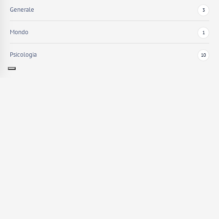
Generale
3
Mondo
1
Psicologia
10
Mi chiamo Gabriella Calabretti, sono una Psicologa Clinica, Psicoterapeuta
ad orientamento gestaltico iscritta all’Albo Psicologi del Lazio n° 18971.
CONTATTI